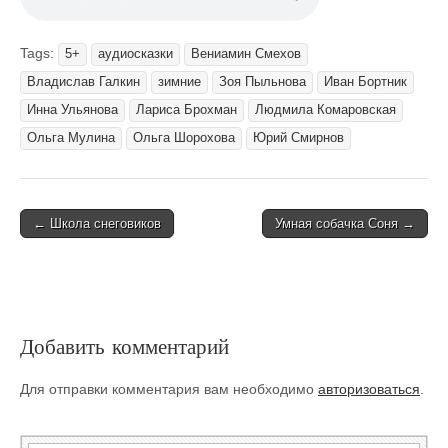
Tags:
5+
аудиосказки
Вениамин Смехов
Владислав Галкин
зимние
Зоя Пыльнова
Иван Бортник
Инна Ульянова
Лариса Брохман
Людмила Комаровская
Ольга Мулина
Ольга Шорохова
Юрий Смирнов
Post
← Школа снеговиков
Умная собачка Соня →
navigation
Добавить комментарий
Для отправки комментария вам необходимо
авторизоваться
.