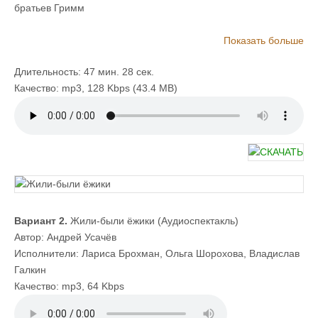
братьев Гримм
Действующие лица и исполнители:
Показать больше
Ёж
— В. Смехов
Ежиха, Коза Гейнца
— О. Мулина
Длительность: 47 мин. 28 сек.
1-й ёжик, Коза Трины
— З. Пыльнова
Качество: mp3, 128 Kbps (43.4 MB)
2-й ёжик
— Л. Комаровская
Гейнц
— Ю.Смирнов
Трина
— И. Ульянова (поёт З. Пыльнова)
Заяц
— И. Бортник
Инструментальный ансамбль п/у А. Корнеева
Режиссёр В. Смехов
Музыка Ю. Буцко
Вариант 2.
Жили-были ёжики (Аудиоспектакль)
Автор: Андрей Усачёв
Исполнители: Лариса Брохман, Ольга Шорохова, Владислав
Галкин
Качество: mp3, 64 Kbps