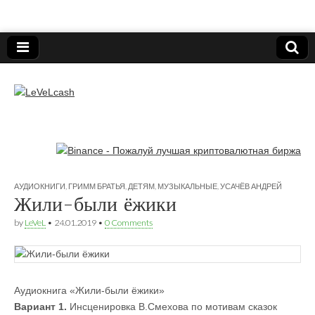
Нижегородский онлайн-клуб пользователей
электронных платёжных средств.
LeVeLcash
АУДИОКНИГИ
,
ГРИММ БРАТЬЯ
,
ДЕТЯМ
,
МУЗЫКАЛЬНЫЕ
,
УСАЧЁВ АНДРЕЙ
Жили-были ёжики
by
LeVeL
•
24.01.2019
•
0 Comments
Аудиокнига «Жили-были ёжики»
Вариант 1.
Инсценировка В.Смехова по мотивам сказок