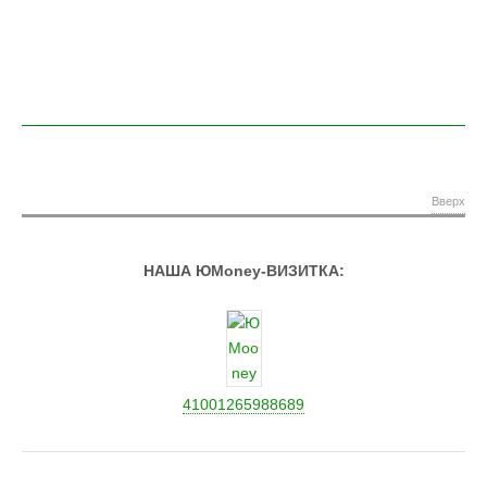
Вверх
НАША ЮMoney-ВИЗИТКА:
41001265988689