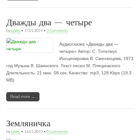
Дважды два — четыре
by
LeVeL
•
17.01.2019
•
0 Comments
Аудиосказка «Дважды два —
четыре» Автор: С. Топелиус
Инсценировка В. Смеханцева, 1973
год Музыка В. Шаинского. Текст песен М. Пляцковского
Длительность: 21 мин. 08 сек. Качество: mp3, 128 Kbps (19.3
MB)
Read more →
Земляничка
by
LeVeL
•
16.01.2019
•
0 Comments