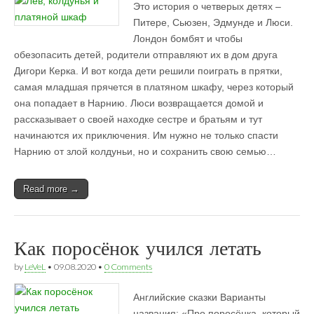
Это история о четверых детях –
Питере, Сьюзен, Эдмунде и Люси.
Лондон бомбят и чтобы
обезопасить детей, родители отправляют их в дом друга
Дигори Керка. И вот когда дети решили поиграть в прятки,
самая младшая прячется в платяном шкафу, через который
она попадает в Нарнию. Люси возвращается домой и
рассказывает о своей находке сестре и братьям и тут
начинаются их приключения. Им нужно не только спасти
Нарнию от злой колдуньи, но и сохранить свою семью…
Read more →
Как поросёнок учился летать
by
LeVeL
•
09.08.2020
•
0 Comments
Английские сказки Варианты
названия: «Про поросёнка, который