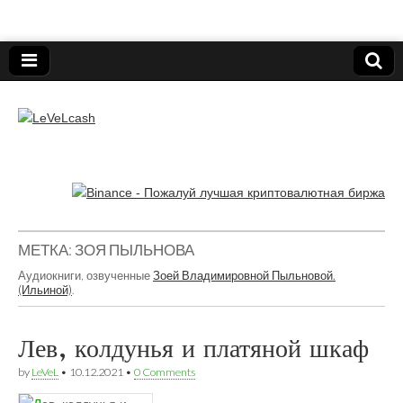
Нижегородский онлайн-клуб пользователей
электронных платёжных средств.
LeVeLcash
МЕТКА:
ЗОЯ ПЫЛЬНОВА
Аудиокниги, озвученные
Зоей Владимировной Пыльновой.
(Ильиной)
.
Лев, колдунья и платяной шкаф
by
LeVeL
•
10.12.2021
•
0 Comments