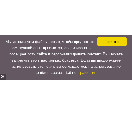
Мы используем файлы cookie, чтобы предложить
Понятно
вам лучший опыт просмотра, анализировать
посещаемость сайта и персонализировать контент. Вы можете
запретить это в настройках браузера. Если вы продолжаете
использовать этот сайт, вы соглашаетесь на использование
файлов cookie. Всё по
Правилам.
Copyright © 2015-2026
LeVeLcash
. All Rights Reserved.
Перейти к верхней панели
О
WordPress.org
WordPress
Документация
Learn WordPress
Поддержка