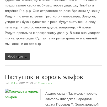
представляет своих любимых героев дядюшку Тик-Так и
тигрёнка Р-р-р-р. Они отправятся по реке Времени до конца
Радуги, по пути встретят Грустного императора, Вреднюг,
увидят как буквы купаются в реке, будут охотится на лису,
печь торт и много, многое другое, например: «А потом
Радуга приплыла к прекрасному дворцу. В окно она увидела,
что на троне сидит Султан, а на ручке трона — маленький
мышонок, и он ест сыр…
Read more →
Пастушок и король эльфов
by
LeVeL
•
23.01.2020
•
0 Comments
Аудиосказка «Пастушок и король
эльфов» Шведская народная
сказка Перевод Ф. Золотаревской