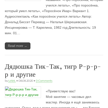
учился летать», «Про поросёнка,
который умел летать», «Поросёнок Икар» Вариант 1.
Аудиоспектакль «Как поросёнок учился летать» Автор:
Дональд Биссет Перевод — Наталья Шерешевская.
Инсценировка — Т. Карелина, 1982 год Длительность: 19
мин. 01…
Read more →
Дядюшка Тик-Так, тигр Р-р-р-
р и другие
by
LeVeL
•
08.08.2020
•
0 Comments
«Приветствую вас!
Моё занятие — часовых дел
мастер. Иногда я ещё занимаюсь
чудесами. Очень рад с вами познакомиться.» — так Биссет