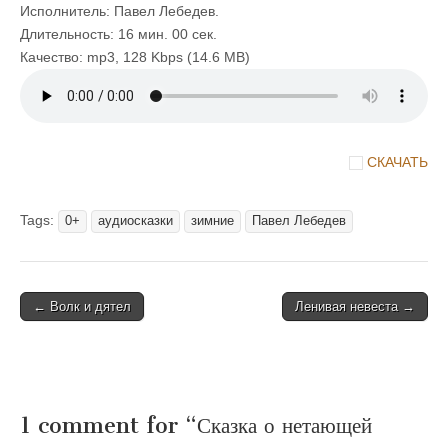
Исполнитель: Павел Лебедев.
Длительность: 16 мин. 00 сек.
Качество: mp3, 128 Kbps (14.6 MB)
СКАЧАТЬ
Чтобы скачать, пожалуйста, докажите,
что Вы человек
Tags:
0+
аудиосказки
зимние
Павел Лебедев
Post
← Волк и дятел
Ленивая невеста →
navigation
1 comment for “
Сказка о нетающей