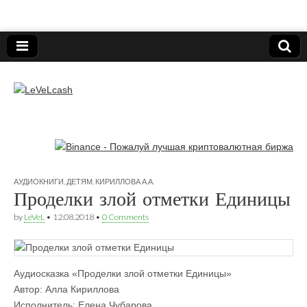
Нижегородский онлайн-клуб пользователей
электронных платёжных средств.
LeVeLcash
АУДИОКНИГИ
,
ДЕТЯМ
,
КИРИЛЛОВА А.А.
Проделки злой отметки Единицы
by
LeVeL
•
12.08.2018
•
0 Comments
Аудиосказка «Проделки злой отметки Единицы» 
Автор: Алла Кириллова
Исполнитель: Елена Чубарова