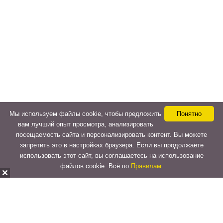
Мы используем файлы cookie, чтобы предложить
Понятно
вам лучший опыт просмотра, анализировать
посещаемость сайта и персонализировать контент. Вы можете
запретить это в настройках браузера. Если вы продолжаете
использовать этот сайт, вы соглашаетесь на использование
файлов cookie. Всё по
Правилам.
Copyright © 2015-2026
LeVeLcash
. All Rights Reserved.
Перейти к верхней панели