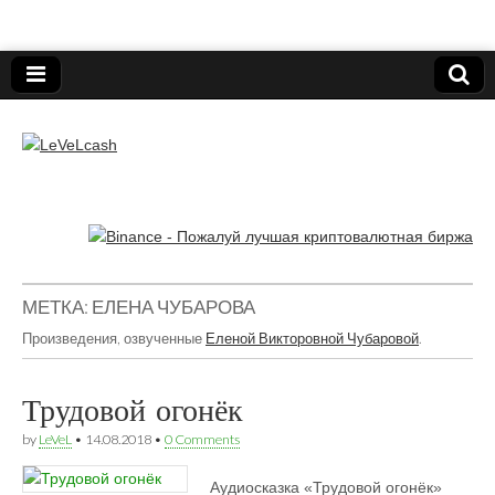
Нижегородский онлайн-клуб пользователей
электронных платёжных средств.
LeVeLcash
МЕТКА:
ЕЛЕНА ЧУБАРОВА
Произведения, озвученные
Еленой Викторовной Чубаровой
.
Трудовой огонёк
by
LeVeL
•
14.08.2018
•
0 Comments
Аудиосказка «Трудовой огонёк» 