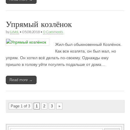
Упрямый козлёнок
by
LeVeL
•
05.08.2018
•
0 Comments
Жил-был обыкновенный Козлёнок.
Как все козлята, он был мал, но
упрям. Он хотел всё делать по-своему. Однажды ему
пришло в голову уйти погулять подальше от дома…
Read more →
Page 1 of 3
1
2
3
»