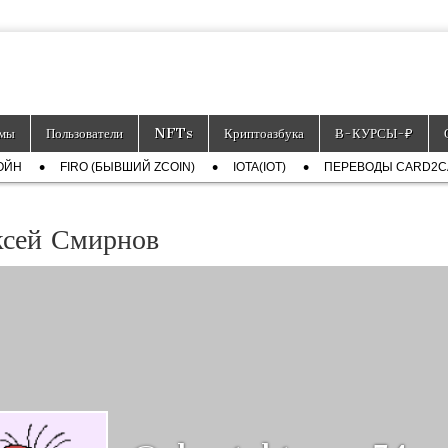
тронных платёжных средств.
мы
Пользователи
NFTs
Криптоазбука
Ƀ-КУРСЫ-₽
ОЙН
FIRO (БЫВШИЙ ZCOIN)
IOTA(IOT)
ПЕРЕВОДЫ CARD2
ксей Смирнов