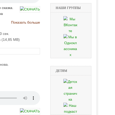
 сказка.
НАШИ ГРУППЫ
ра
Показать больше
ва
0 сек.
s (14,85 MB)
аров
в
ова
ахарова
нова.
анова
ДЕТЯМ