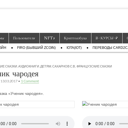
тронных платёжных средств.
мы
Пользователи
NFTs
Криптоазбука
Ƀ-КУРСЫ-₽
ОЙН
FIRO (БЫВШИЙ ZCOIN)
IOTA(IOT)
ПЕРЕВОДЫ CARD2
ИЕ СКАЗКИ
,
АУДИОКНИГИ
,
ДЕТЯМ
,
САХАРНОВ С.В.
,
ФРАНЦУЗСКИЕ СКАЗКИ
ик чародея
•
13.03.2017
•
1 Comment
азка «Ученик чародея».