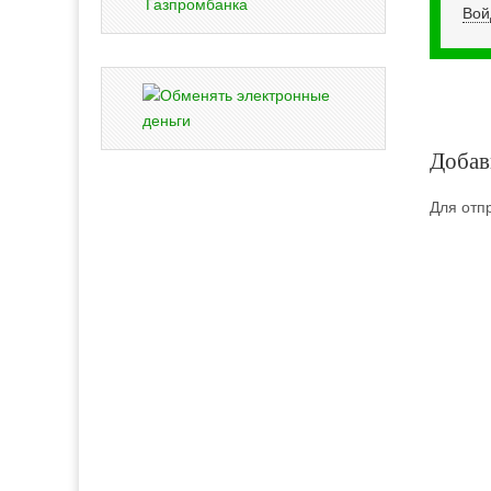
Газпромбанка
Вой
Добав
Для отп