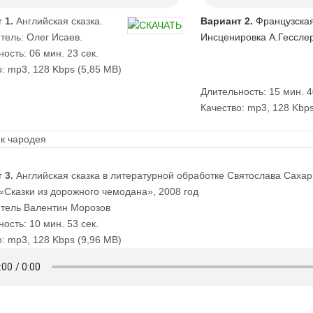
 1.
Английская сказка.
Вариант 2.
Французская
тель: Олег Исаев.
Инсценировка А.Гессле
ость: 06 мин. 23 сек.
Действующие лица и
: mp3, 128 Kbps (5,85 MB)
исполнители:
От автора
— З.Пыльно
Длительность: 15 мин. 4
Пьер
— Ю.Соколов
Качество: mp3, 128 Kbp
Отец, Король
— А.Пож
Чародей
— В.Корешко
Принцесса
— И.Бордук
Пьер маленький
— Б.З
 3.
Английская сказка в литературной обработке Святослава Сахар
Звукорежиссер Т.Страк
«Сказки из дорожного чемодана», 2008 год
тель Валентин Морозов
ость: 10 мин. 53 сек.
: mp3, 128 Kbps (9,96 MB)