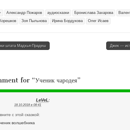
+
Александр Пожаров
аудиосказки
Бронислава Захарова
Вален
Корешков
Зоя Пыльнова
Ирина Бордукова
Олег Исаев
зки штата Мадхья-Прадеш
Джек — ис
tion
mment for “
Ученик чародея
”
LeVeL
:
18.10.2018 в 08:41
вните с этой сказкой: