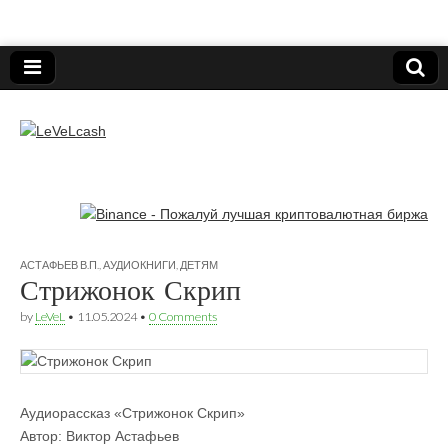
Нижегородский онлайн-клуб пользователей
электронных платёжных средств.
LeVeLcash
АСТАФЬЕВ В.П.
,
АУДИОКНИГИ
,
ДЕТЯМ
Стрижонок Скрип
by
LeVeL
•
11.05.2024
•
0 Comments
Аудиорассказ «Стрижонок Скрип»
Автор: Виктор Астафьев