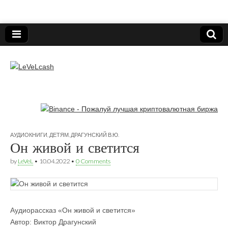
Нижегородский онлайн-клуб пользователей
электронных платёжных средств.
LeVeLcash
АУДИОКНИГИ
,
ДЕТЯМ
,
ДРАГУНСКИЙ В.Ю.
Он живой и светится
by
LeVeL
•
10.04.2022
•
0 Comments
Аудиорассказ «Он живой и светится»
Автор: Виктор Драгунский