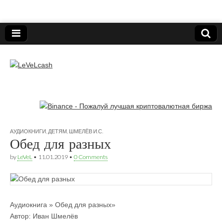
Нижегородский онлайн-клуб пользователей
электронных платёжных средств.
LeVeLcash
АУДИОКНИГИ
,
ДЕТЯМ
,
ШМЕЛЁВ И.С.
Обед для разных
by
LeVeL
•
11.01.2019
•
0 Comments
Аудиокнига » Обед для разных»
Автор: Иван Шмелёв