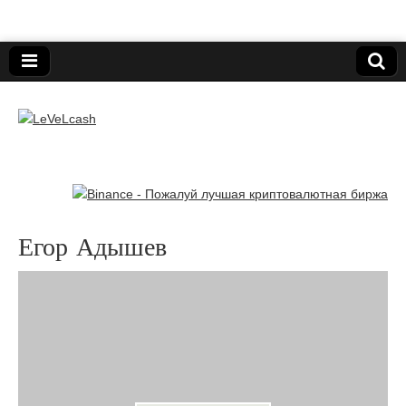
Нижегородский онлайн-клуб пользователей
электронных платёжных средств.
LeVeLcash
Егор Адышев