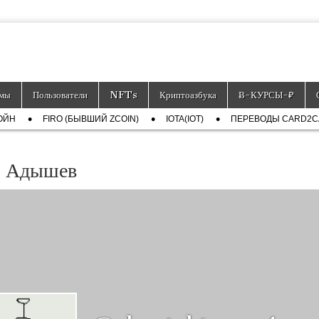
тронных платёжных средств.
мы
Пользователи
NFTs
Криптоазбука
Ƀ-КУРСЫ-₽
ОЙН
FIRO (БЫВШИЙ ZCOIN)
IOTA(IOT)
ПЕРЕВОДЫ CARD2
р Адышев