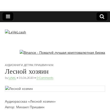
Нижегородский онлайн-клуб пользователей
электронных платёжных средств.
LeVeLcash
АУДИОКНИГИ
,
ДЕТЯМ
,
ПРИШВИН М.М.
Лесной хозяин
by
LeVeL
•
01.06.2020
•
0 Comments
Аудиорассказ «Лесной хозяин»
Автор: Михаил Пришвин