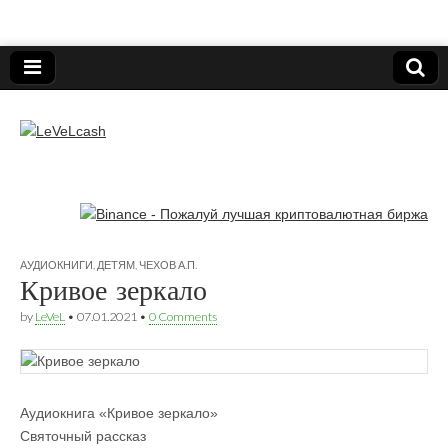
Нижегородский онлайн-клуб пользователей
электронных платёжных средств.
LeVeLcash
АУДИОКНИГИ
,
ДЕТЯМ
,
ЧЕХОВ А.П.
Кривое зеркало
by
LeVeL
•
07.01.2021
•
0 Comments
Аудиокнига «Кривое зеркало»
Святочный рассказ