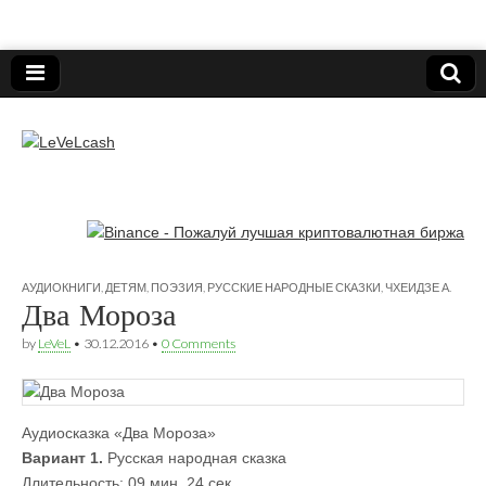
Нижегородский онлайн-клуб пользователей
электронных платёжных средств.
LeVeLcash
АУДИОКНИГИ
,
ДЕТЯМ
,
ПОЭЗИЯ
,
РУССКИЕ НАРОДНЫЕ СКАЗКИ
,
ЧХЕИДЗЕ А.
Два Мороза
by
LeVeL
•
30.12.2016
•
0 Comments
Аудиосказка «Два Мороза»
Вариант 1.
Русская народная сказка
Длительность: 09 мин. 24 сек.