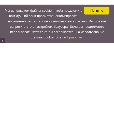
Мы используем файлы cookie, чтобы предложить
Понятно
вам лучший опыт просмотра, анализировать
посещаемость сайта и персонализировать контент. Вы можете
запретить это в настройках браузера. Если вы продолжаете
использовать этот сайт, вы соглашаетесь на использование
файлов cookie. Всё по
Правилам.
Copyright © 2015-2026
LeVeLcash
. All Rights Reserved.
Перейти к верхней панели
О
WordPress.org
WordPress
Документация
Learn WordPress
Поддержка
Обратная связь
Войти
Регистрация
Поиск