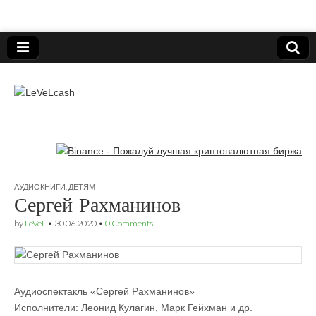
Нижегородский онлайн-клуб пользователей
электронных платёжных средств.
LeVeLcash
АУДИОКНИГИ
,
ДЕТЯМ
Сергей Рахманинов
by
LeVeL
•
30.06.2020
•
0 Comments
Аудиоспектакль «Сергей Рахманинов»
Исполнители: Леонид Кулагин, Марк Гейхман и др.