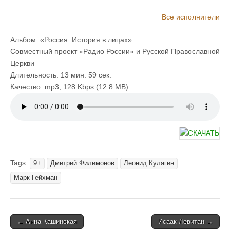
Леонид Кулагин, Василий Буткевич, Любовь Германова, Марк
Все исполнители
Гейхман, Сергей Габриэлян, Сергей Кутасов, Андрей
Ярославцев, Николай Денисов, Дмитрий Писаренко,
Альбом: «Россия: История в лицах»
Владимир Левашев, Сергей Колесников, Анна Каменкова,
Совместный проект «Радио России» и Русской Православной
Дмитрий Филимонов, Ирина Киреева, Александр Груздев,
Церкви
Борис Никифоров, Михаил Васьков, Сергей Бурунов, Татьяна
Длительность: 13 мин. 59 сек.
Матюхова, Юльен Балмусов, Владислав Ветров, Игорь
Качество: mp3, 128 Kbps (12.8 MB).
Лизенгевич, Данил Щебланов, Константин Днепровский,
Екатерина Новикова-Забайкальская, Любовь Семёнова,
Денис Сарайкин, Наталия Литвинова, Александр Тараньжин,
Ирина Пономарева, Прохор Чеховской, Наталья Шипунова,
Виталий Стремовский, Сергей Смирнов
Tags:
9+
Дмитрий Филимонов
Леонид Кулагин
Марк Гейхман
Post
← Анна Кашинская
Исаак Левитан →