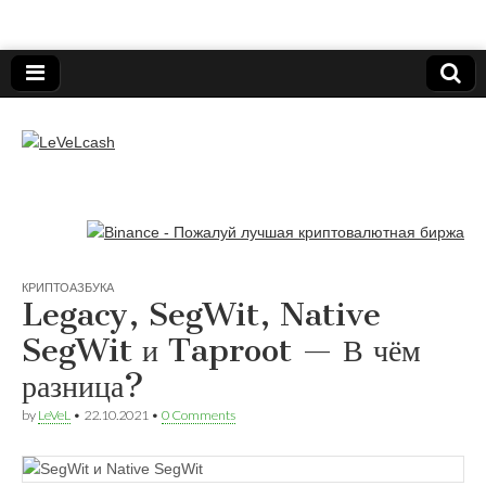
Нижегородский онлайн-клуб пользователей
электронных платёжных средств.
LeVeLcash
КРИПТОАЗБУКА
Legacy, SegWit, Native
SegWit и Taproot — В чём
разница?
by
LeVeL
•
22.10.2021
•
0 Comments