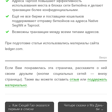
Адреса Taproot повышают эффективность
использования места в блоках сети Биткойна и делают
транзакции более конфиденциальными.
Ещё не все биржи и поставщики кошельков
поддерживают отправку биткойнов на адреса Native
SegWit и Taproot.
Возможны транзакции между всеми типами адресов.
При подготовке статьи использовались материалы сайта
ledger.com.
Вверх
Если Вам понравилась эта страничка, расскажите о ней
своим друзьям (кнопки социальных сетей — внизу
страницы). Также вы можете оставить
отзыв
или
поддержать
материально
.
Post
← Как Сюцай Гао оказался
Четыре сказки о Ма Дань-
первым в списке
би →
navigation