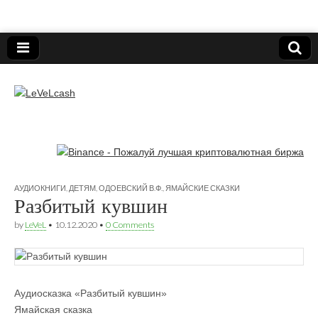
Нижегородский онлайн-клуб пользователей
электронных платёжных средств.
LeVeLcash
АУДИОКНИГИ
,
ДЕТЯМ
,
ОДОЕВСКИЙ В.Ф.
,
ЯМАЙСКИЕ СКАЗКИ
Разбитый кувшин
by
LeVeL
•
10.12.2020
•
0 Comments
Аудиосказка «Разбитый кувшин»
Ямайская сказка