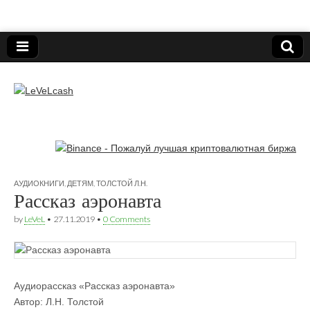
Нижегородский онлайн-клуб пользователей
электронных платёжных средств.
LeVeLcash
АУДИОКНИГИ
,
ДЕТЯМ
,
ТОЛСТОЙ Л.Н.
Рассказ аэронавта
by
LeVeL
•
27.11.2019
•
0 Comments
Аудиорассказ «Рассказ аэронавта»
Автор: Л.Н. Толстой