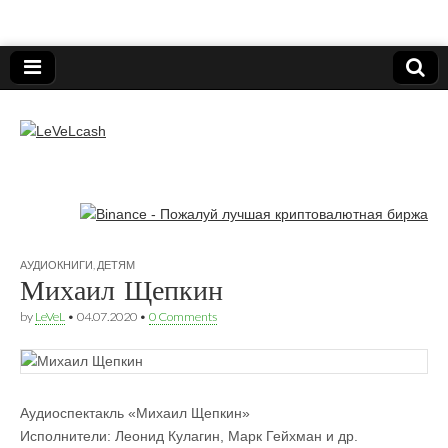
Нижегородский онлайн-клуб пользователей
электронных платёжных средств.
LeVeLcash
АУДИОКНИГИ
,
ДЕТЯМ
Михаил Щепкин
by
LeVeL
•
04.07.2020
•
0 Comments
Аудиоспектакль «Михаил Щепкин»
Исполнители: Леонид Кулагин, Марк Гейхман и др.