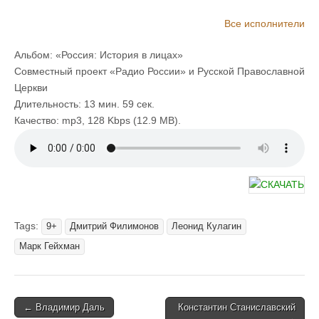
Леонид Кулагин, Василий Буткевич, Любовь Германова, Марк
Все исполнители
Гейхман, Сергей Габриэлян, Сергей Кутасов, Андрей
Ярославцев, Николай Денисов, Дмитрий Писаренко,
Альбом: «Россия: История в лицах»
Владимир Левашев, Сергей Колесников, Анна Каменкова,
Совместный проект «Радио России» и Русской Православной
Дмитрий Филимонов, Ирина Киреева, Александр Груздев,
Церкви
Борис Никифоров, Михаил Васьков, Сергей Бурунов, Татьяна
Длительность: 13 мин. 59 сек.
Матюхова, Юльен Балмусов, Владислав Ветров, Игорь
Качество: mp3, 128 Kbps (12.9 MB).
Лизенгевич, Данил Щебланов, Константин Днепровский,
Екатерина Новикова-Забайкальская, Любовь Семёнова,
Денис Сарайкин, Наталия Литвинова, Александр Тараньжин,
Ирина Пономарева, Прохор Чеховской, Наталья Шипунова,
Виталий Стремовский, Сергей Смирнов
Tags:
9+
Дмитрий Филимонов
Леонид Кулагин
Марк Гейхман
Post
← Владимир Даль
Константин Станиславский
→