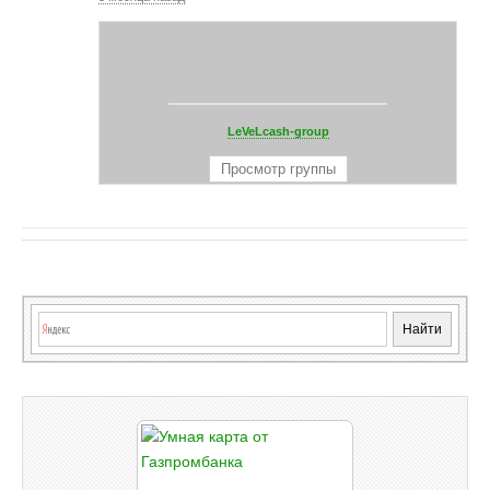
LeVeLcash-group
Просмотр группы