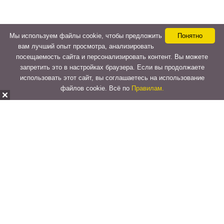
Мы используем файлы cookie, чтобы предложить
Понятно
вам лучший опыт просмотра, анализировать
посещаемость сайта и персонализировать контент. Вы можете
запретить это в настройках браузера. Если вы продолжаете
использовать этот сайт, вы соглашаетесь на использование
файлов cookie. Всё по
Правилам.
Copyright © 2015-2026
LeVeLcash
. All Rights Reserved.
Перейти к верхней панели
О
WordPress.org
WordPress
Документация
Learn WordPress
Поддержка
Обратная связь
Войти
Регистрация