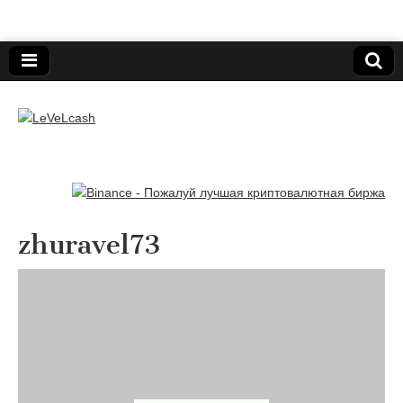
Нижегородский онлайн-клуб пользователей
электронных платёжных средств.
LeVeLcash
zhuravel73