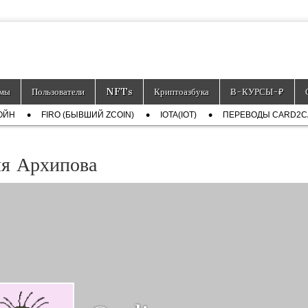
тронных платёжных средств.
мы
Пользователи
NFTs
Криптоазбука
Ƀ-КУРСЫ-₽
ОЙН
FIRO (БЫВШИЙ ZCOIN)
IOTA(IOT)
ПЕРЕВОДЫ CARD2
я Архипова