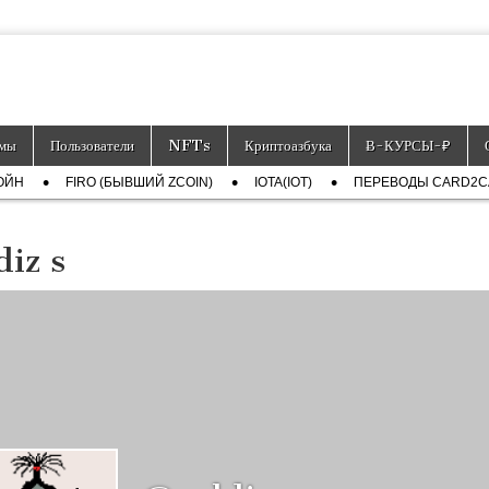
тронных платёжных средств.
мы
Пользователи
NFTs
Криптоазбука
Ƀ-КУРСЫ-₽
ОЙН
FIRO (БЫВШИЙ ZCOIN)
IOTA(IOT)
ПЕРЕВОДЫ CARD2
diz s