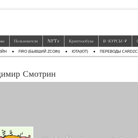
тронных платёжных средств.
мы
Пользователи
NFTs
Криптоазбука
Ƀ-КУРСЫ-₽
ОЙН
FIRO (БЫВШИЙ ZCOIN)
IOTA(IOT)
ПЕРЕВОДЫ CARD2
димир Смотрин