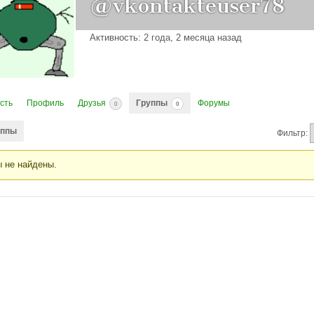
@vkontakteuser78
Активность: 2 года, 2 месяца назад
сть
Профиль
Друзья
Группы
Форумы
0
0
уппы
Фильтр:
ы не найдены.
пы
ователя