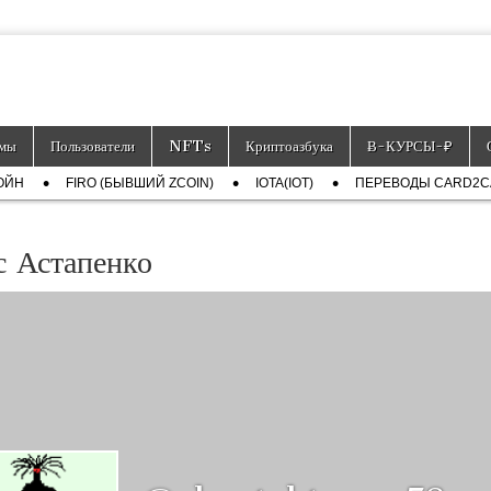
тронных платёжных средств.
мы
Пользователи
NFTs
Криптоазбука
Ƀ-КУРСЫ-₽
ОЙН
FIRO (БЫВШИЙ ZCOIN)
IOTA(IOT)
ПЕРЕВОДЫ CARD2
 Астапенко