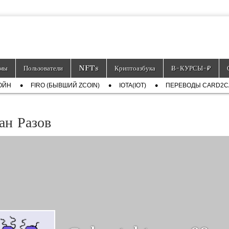
тронных платёжных средств.
мы
Пользователи
NFTs
Криптоазбука
Ƀ-КУРСЫ-₽
ОЙН
FIRO (БЫВШИЙ ZCOIN)
IOTA(IOT)
ПЕРЕВОДЫ CARD2
ан Разов