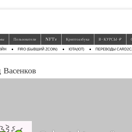
тронных платёжных средств.
мы
Пользователи
NFTs
Криптоазбука
Ƀ-КУРСЫ-₽
ОЙН
FIRO (БЫВШИЙ ZCOIN)
IOTA(IOT)
ПЕРЕВОДЫ CARD2
 Васенков