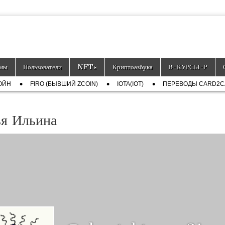
тронных платёжных средств.
мы
Пользователи
NFTs
Криптоазбука
Ƀ-КУРСЫ-₽
ОЙН
FIRO (БЫВШИЙ ZCOIN)
IOTA(IOT)
ПЕРЕВОДЫ CARD2
ья Ильина