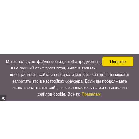
Мы используем файлы cookie, чтобы предложить
Понятно
вам лучший опыт просмотра, анализировать
посещаемость сайта и персонализировать контент. Вы можете
запретить это в настройках браузера. Если вы продолжаете
использовать этот сайт, вы соглашаетесь на использование
файлов cookie. Всё по
Правилам.
Copyright © 2015-2026
LeVeLcash
. All Rights Reserved.
Перейти к верхней панели
О
WordPress.org
WordPress
Документация