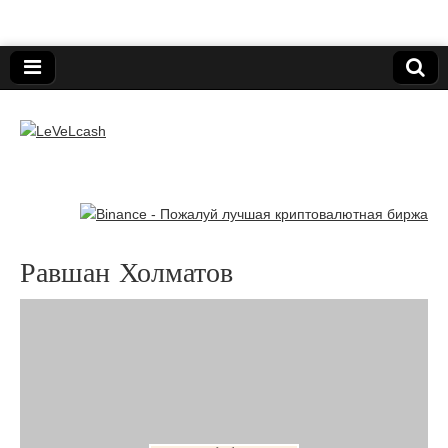
Нижегородский онлайн-клуб пользователей
электронных платёжных средств.
LeVeLcash
Равшан Холматов