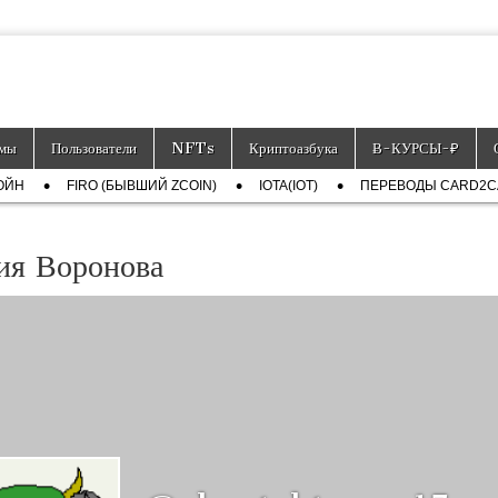
тронных платёжных средств.
мы
Пользователи
NFTs
Криптоазбука
Ƀ-КУРСЫ-₽
ОЙН
FIRO (БЫВШИЙ ZCOIN)
IOTA(IOT)
ПЕРЕВОДЫ CARD2
ия Воронова