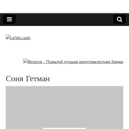
Нижегородский онлайн-клуб пользователей
электронных платёжных средств.
LeVeLcash
Соня Гетман