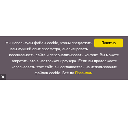
Мы используем файлы cookie, чтобы предложить
Понятно
вам лучший опыт просмотра, анализировать
посещаемость сайта и персонализировать контент. Вы можете
запретить это в настройках браузера. Если вы продолжаете
использовать этот сайт, вы соглашаетесь на использование
файлов cookie. Всё по
Правилам.
Copyright © 2015-2026
LeVeLcash
. All Rights Reserved.
Перейти к верхней панели
О
WordPress.org
WordPress
Документация
Learn WordPress
Поддержка