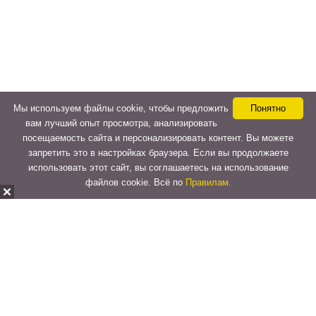
Мы используем файлы cookie, чтобы предложить
Понятно
вам лучший опыт просмотра, анализировать
посещаемость сайта и персонализировать контент. Вы можете
запретить это в настройках браузера. Если вы продолжаете
использовать этот сайт, вы соглашаетесь на использование
файлов cookie. Всё по
Правилам.
Copyright © 2015-2026
LeVeLcash
. All Rights Reserved.
Перейти к верхней панели
О
WordPress.org
WordPress
Документация
Learn WordPress
Поддержка