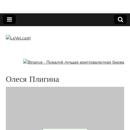
Нижегородский онлайн-клуб пользователей
электронных платёжных средств.
LeVeLcash
Олеся Плигина