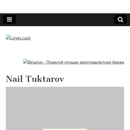
Нижегородский онлайн-клуб пользователей
электронных платёжных средств.
LeVeLcash
Nail Tuktarov