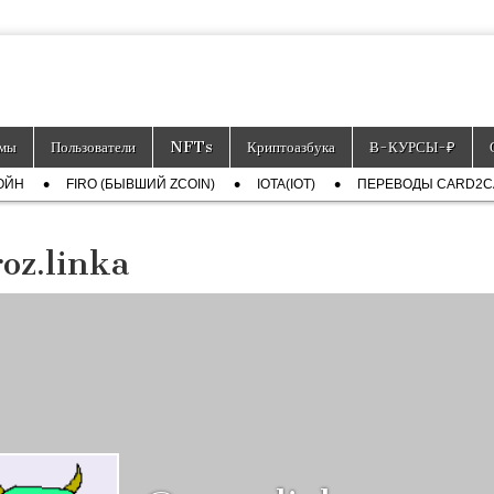
тронных платёжных средств.
мы
Пользователи
NFTs
Криптоазбука
Ƀ-КУРСЫ-₽
ОЙН
FIRO (БЫВШИЙ ZCOIN)
IOTA(IOT)
ПЕРЕВОДЫ CARD2
oz.linka