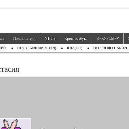
тронных платёжных средств.
мы
Пользователи
NFTs
Криптоазбука
Ƀ-КУРСЫ-₽
ОЙН
FIRO (БЫВШИЙ ZCOIN)
IOTA(IOT)
ПЕРЕВОДЫ CARD2
тасия