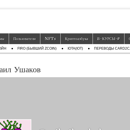
тронных платёжных средств.
мы
Пользователи
NFTs
Криптоазбука
Ƀ-КУРСЫ-₽
ОЙН
FIRO (БЫВШИЙ ZCOIN)
IOTA(IOT)
ПЕРЕВОДЫ CARD2
аил Ушаков