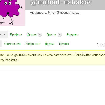
@mihail-ushakov
Активность: 9 лет, 3 месяца назад
ость
Профиль
Друзья
Группы
Форумы
0
0
Упоминания
Избранное
Друзья
Группы
Показ
те, но на данный момент нам нечего вам показать. Попробуйте использ
йти попозже.