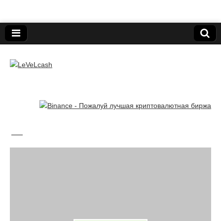
Нижегородский онлайн-клуб пользователей
электронных платёжных средств.
LeVeLcash
—