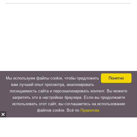
Мы используем файлы cookie, чтобы предложить
Понятно
вам лучший опыт просмотра, анализировать
посещаемость сайта и персонализировать контент. Вы можете
запретить это в настройках браузера. Если вы продолжаете
использовать этот сайт, вы соглашаетесь на использование
файлов cookie. Всё по
Правилам.
Copyright © 2015-2026
LeVeLcash
. All Rights Reserved.
Перейти к верхней панели