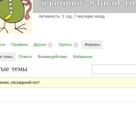
@janimov-84mail-ru
Активность: 1 год, 7 месяцев назад
сть
Профиль
Друзья
Группы
Форумы
0
0
е темы
Ответы
Взаимодействие
Избранное
тые темы
ению, обсуждений нет!