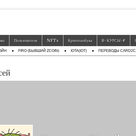
тронных платёжных средств.
мы
Пользователи
NFTs
Криптоазбука
Ƀ-КУРСЫ-₽
ОЙН
FIRO (БЫВШИЙ ZCOIN)
IOTA(IOT)
ПЕРЕВОДЫ CARD2
сей