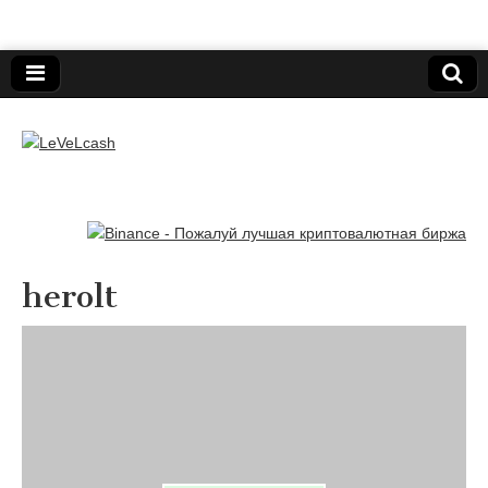
Нижегородский онлайн-клуб пользователей
электронных платёжных средств.
LeVeLcash
herolt