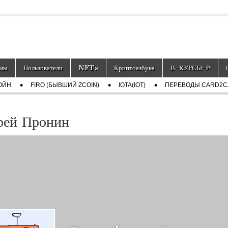
тронных платёжных средств.
мы
Пользователи
NFTs
Криптоазбука
Ƀ-КУРСЫ-₽
ОЙН
FIRO (БЫВШИЙ ZCOIN)
IOTA(IOT)
ПЕРЕВОДЫ CARD2
рей Пронин