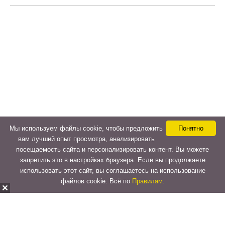
Мы используем файлы cookie, чтобы предложить
Понятно
вам лучший опыт просмотра, анализировать
посещаемость сайта и персонализировать контент. Вы можете
запретить это в настройках браузера. Если вы продолжаете
использовать этот сайт, вы соглашаетесь на использование
файлов cookie. Всё по
Правилам.
Copyright © 2015-2026
LeVeLcash
. All Rights Reserved.
Перейти к верхней панели