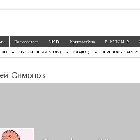
тронных платёжных средств.
мы
Пользователи
NFTs
Криптоазбука
Ƀ-КУРСЫ-₽
ОЙН
FIRO (БЫВШИЙ ZCOIN)
IOTA(IOT)
ПЕРЕВОДЫ CARD2
гей Симонов