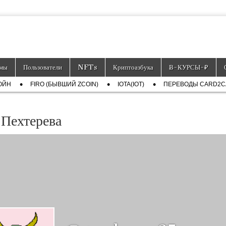
тронных платёжных средств.
мы
Пользователи
NFTs
Криптоазбука
Ƀ-КУРСЫ-₽
ОЙН
FIRO (БЫВШИЙ ZCOIN)
IOTA(IOT)
ПЕРЕВОДЫ CARD2
Пехтерева