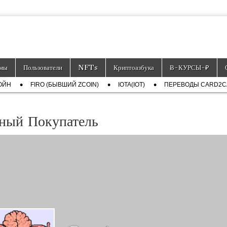
тронных платёжных средств.
мы
Пользователи
NFTs
Криптоазбука
Ƀ-КУРСЫ-₽
ОЙН
FIRO (БЫВШИЙ ZCOIN)
IOTA(IOT)
ПЕРЕВОДЫ CARD2
ный Покупатель