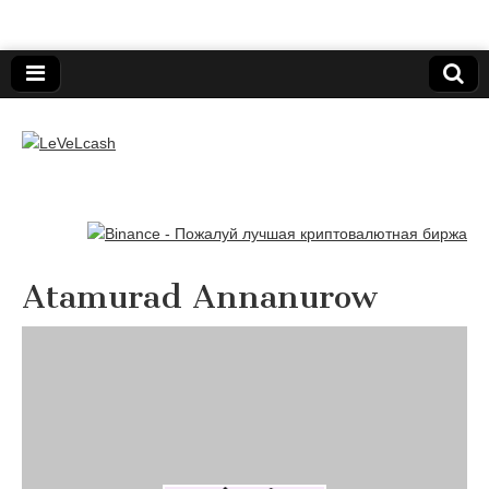
Нижегородский онлайн-клуб пользователей
электронных платёжных средств.
LeVeLcash
Atamurad Annanurow